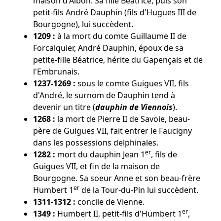
maison d'Albon. Sa fille Béatrice, puis son
petit-fils André Dauphin (fils d'Hugues III de
Bourgogne), lui succèdent.
1209 :
à la mort du comte Guillaume II de
Forcalquier, André Dauphin, époux de sa
petite-fille Béatrice, hérite du Gapençais et de
l'Embrunais.
1237-1269 :
sous le comte Guigues VII, fils
d'André, le surnom de Dauphin tend à
devenir un titre (
dauphin de Viennois
).
1268 :
la mort de Pierre II de Savoie, beau-
père de Guigues VII, fait entrer le Faucigny
dans les possessions delphinales.
er
1282 :
mort du dauphin Jean 1
, fils de
Guigues VII, et fin de la maison de
Bourgogne. Sa soeur Anne et son beau-frère
er
Humbert 1
de la Tour-du-Pin lui succèdent.
1311-1312 :
concile de Vienne.
er
1349 :
Humbert II, petit-fils d'Humbert 1
,