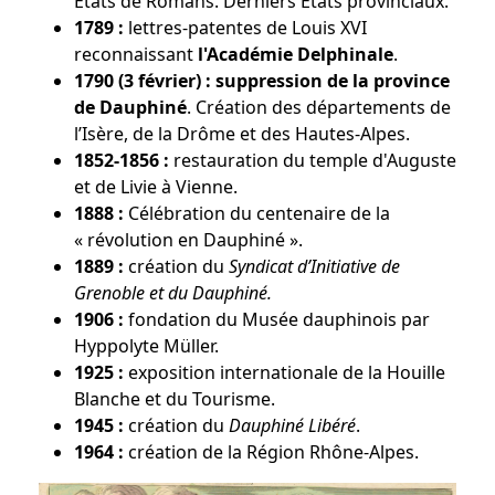
États de Romans. Derniers États provinciaux.
1789 :
lettres-patentes de Louis XVI
reconnaissant
l'Académie Delphinale
.
1790 (3 février) :
suppression de la province
de Dauphiné
. Création des départements de
l’Isère, de la Drôme et des Hautes-Alpes.
1852-1856 :
restauration du temple d'Auguste
et de Livie à Vienne.
1888 :
Célébration du centenaire de la
« révolution en Dauphiné ».
1889 :
création du
Syndicat d’Initiative de
Grenoble et du Dauphiné.
1906 :
fondation du Musée dauphinois par
Hyppolyte Müller.
1925 :
exposition internationale de la Houille
Blanche et du Tourisme.
1945 :
création du
Dauphiné Libéré
.
1964 :
création de la Région Rhône-Alpes.