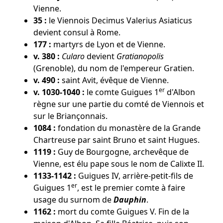
Vienne.
35 :
le Viennois Decimus Valerius Asiaticus
devient consul à Rome.
177 :
martyrs de Lyon et de Vienne.
v. 380 :
Cularo
devient
Gratianopolis
(Grenoble), du nom de l'empereur Gratien.
v. 490 :
saint Avit, évêque de Vienne.
er
v. 1030-1040 :
le comte Guigues 1
d'Albon
règne sur une partie du comté de Viennois et
sur le Briançonnais.
1084 :
fondation du monastère de la Grande
Chartreuse par saint Bruno et saint Hugues.
1119 :
Guy de Bourgogne, archevêque de
Vienne, est élu pape sous le nom de Calixte II.
1133-1142 :
Guigues IV, arrière-petit-fils de
er
Guigues 1
, est le premier comte à faire
usage du surnom de
Dauphin
.
1162 :
mort du comte Guigues V. Fin de la