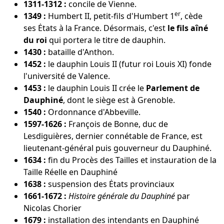
1311-1312 :
concile de Vienne.
er
1349 :
Humbert II, petit-fils d'Humbert 1
, cède
ses Ėtats à la France. Désormais, c'est
le fils aîné
du roi
qui portera le titre de dauphin.
1430 :
bataille d'Anthon.
1452 :
le dauphin Louis II (futur roi Louis XI) fonde
l'université de Valence.
1453 :
le dauphin Louis II crée le
Parlement de
Dauphiné
, dont le siège est à Grenoble.
1540 :
Ordonnance d'Abbeville.
1597-1626 :
François de Bonne, duc de
Lesdiguières, dernier connétable de France, est
lieutenant-général puis gouverneur du Dauphiné.
1634 :
fin du Procès des Tailles et instauration de la
Taille Réelle en Dauphiné
1638 :
suspension des Ėtats provinciaux
1661-1672 :
Histoire générale du Dauphiné
par
Nicolas Chorier
1679 :
installation des intendants en Dauphiné