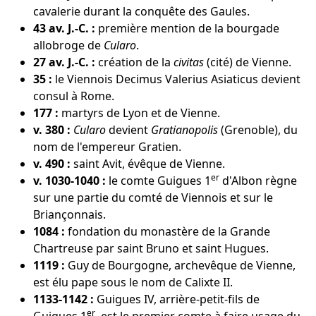
cavalerie durant la conquête des Gaules.
43 av. J.-C. :
première mention de la bourgade
allobroge de
Cularo
.
27 av. J.-C. :
création de la
civitas
(cité) de Vienne.
35 :
le Viennois Decimus Valerius Asiaticus devient
consul à Rome.
177 :
martyrs de Lyon et de Vienne.
v. 380 :
Cularo
devient
Gratianopolis
(Grenoble), du
nom de l'empereur Gratien.
v. 490 :
saint Avit, évêque de Vienne.
er
v. 1030-1040 :
le comte Guigues 1
d'Albon règne
sur une partie du comté de Viennois et sur le
Briançonnais.
1084 :
fondation du monastère de la Grande
Chartreuse par saint Bruno et saint Hugues.
1119 :
Guy de Bourgogne, archevêque de Vienne,
est élu pape sous le nom de Calixte II.
1133-1142 :
Guigues IV, arrière-petit-fils de
er
Guigues 1
, est le premier comte à faire usage du