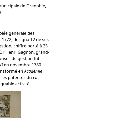
unicipale de Grenoble,
)
blée générale des
t 1772, désigna 12 de ses
tion, chiffre porté à 25
le Dr Henri Gagnon, grand-
nseil de gestion fut
XVI en novembre 1780
ransformé en
Académie
res patentes du roi,
uable activité.