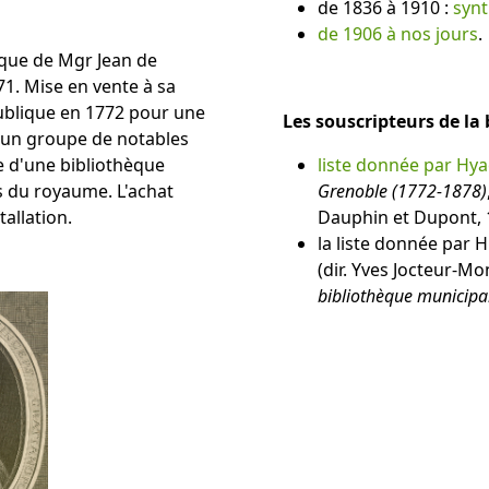
de 1836 à 1910 :
syn
de 1906 à nos jours
.
èque de Mgr Jean de
1. Mise en vente à sa
publique en 1772 pour une
Les souscripteurs de la
e d'un groupe de notables
e d'une bibliothèque
liste donnée par Hya
s du royaume. L'achat
Grenoble (1772-1878)
tallation.
Dauphin et Dupont, 
la liste donnée par H
(dir. Yves Jocteur-Mo
bibliothèque municipa